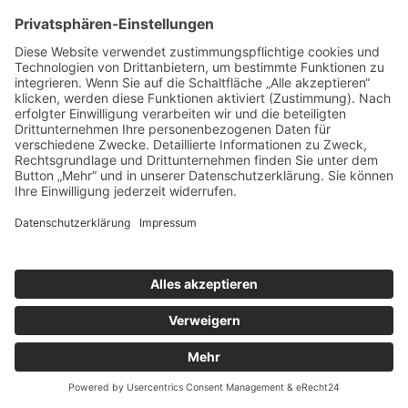
In manchen Fällen kann dieser Name auch einen anderen
Namen ersetzen, den Sie beim Teilen von Inhalten über Ihr
Google-Konto verwendet haben. Die Identität Ihres Google-
Profils kann Nutzern angezeigt werden, die Ihre E-Mail-
Adresse kennen oder über andere identifizierende
Informationen von Ihnen verfügen.
Verwendung der erfassten Informationen: Neben den oben
erläuterten Verwendungszwecken werden die von Ihnen
bereitgestellten Informationen gemäß den geltenden Google-
Datenschutzbestimmungen genutzt. Google veröffentlicht
möglicherweise zusammengefasste Statistiken über die +1-
Aktivitäten der Nutzer bzw. gibt diese an Nutzer und Partner
weiter, wie etwa Publisher, Inserenten oder verbundene
Websites.
5. Analyse Tools und Werbung
GOOGLE ANALYTICS
Diese Website nutzt Funktionen des Webanalysedienstes
Google Analytics. Anbieter ist die Google Inc., 1600
Amphitheatre Parkway, Mountain View, CA 94043, USA.