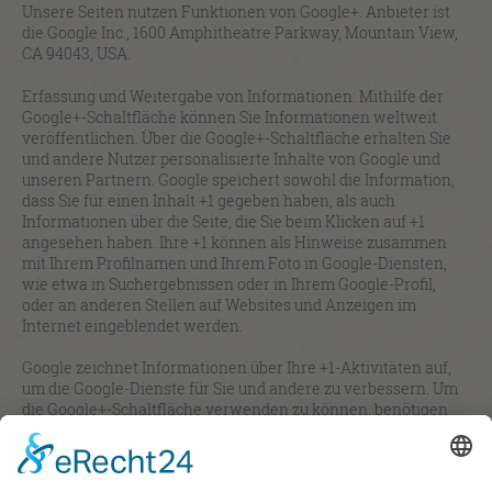
Unsere Seiten nutzen Funktionen von Google+. Anbieter ist
die Google Inc., 1600 Amphitheatre Parkway, Mountain View,
CA 94043, USA.
Erfassung und Weitergabe von Informationen: Mithilfe der
Google+-Schaltfläche können Sie Informationen weltweit
veröffentlichen. Über die Google+-Schaltfläche erhalten Sie
und andere Nutzer personalisierte Inhalte von Google und
unseren Partnern. Google speichert sowohl die Information,
dass Sie für einen Inhalt +1 gegeben haben, als auch
Informationen über die Seite, die Sie beim Klicken auf +1
angesehen haben. Ihre +1 können als Hinweise zusammen
mit Ihrem Profilnamen und Ihrem Foto in Google-Diensten,
wie etwa in Suchergebnissen oder in Ihrem Google-Profil,
oder an anderen Stellen auf Websites und Anzeigen im
Internet eingeblendet werden.
Google zeichnet Informationen über Ihre +1-Aktivitäten auf,
um die Google-Dienste für Sie und andere zu verbessern. Um
die Google+-Schaltfläche verwenden zu können, benötigen
Sie ein weltweit sichtbares, öffentliches Google-Profil, das
zumindest den für das Profil gewählten Namen enthalten
muss. Dieser Name wird in allen Google-Diensten verwendet.