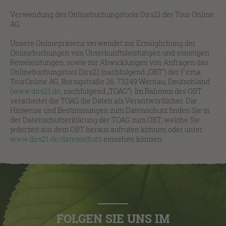
Verwendung des Onlinebuchungstools Dirs21 der Tour Online
AG
Unsere Onlinepräsenz verwendet zur Ermöglichung der
Onlinebuchungen von Unterkunftsleistungen und sonstigen
Reiseleistungen, sowie zur Abwicklungen von Anfragen das
Onlinebuchungstool Dirs21 (nachfolgend „OBT“) der Firma
TourOnline AG, Borsigstraße 26, 73249 Wernau, Deutschland
(
www.dirs21.de
, nachfolgend „TOAG“). Im Rahmen des OBT
verarbeitet die TOAG die Daten als Verantwortlicher. Die
Hinweise und Bestimmungen zum Datenschutz finden Sie in
der Datenschutzerklärung der TOAG zum OBT, welche Sie
jederzeit aus dem OBT heraus aufrufen können oder unter
www.dirs21.de/datenschutz
einsehen können.
FOLGEN SIE UNS IM