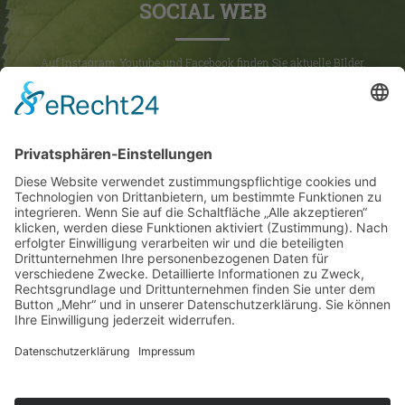
SOCIAL WEB
Auf Instagram, Youtube und Facebook finden Sie aktuelle BIlder,
Videos und News rund um den Hotel zur Linde.
UNSERE HOTELZIMMER
AKTUELLES
HAUSBOOT IN POTSDAM
KONTAKT
Hotel Zur Linde • Ralf Weißmann
Kunersdorfer Str. 1