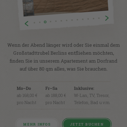
Wenn der Abend länger wird oder Sie einmal dem
Großstadttrubel Berlins entfliehen möchten,
finden Sie in unserem Apartement am Dorfrand
auf über 80 qm alles, was Sie brauchen.
Mo–Do
Fr–Sa
Inklusive:
ab 168,00 €
ab 188,00 €
W-Lan, TV, Tresor,
pro Nacht
pro Nacht
Telefon, Bad u.v.m.
MEHR INFOS
JETZT BUCHEN