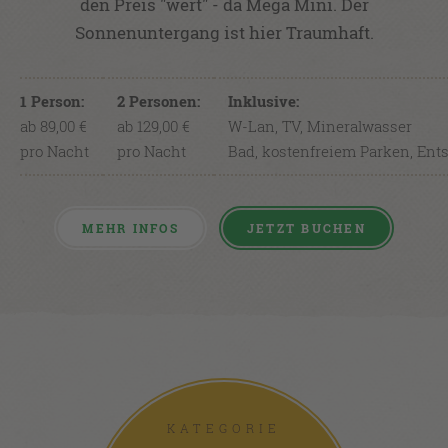
den Preis "wert" - da Mega Mini. Der
Sonnenuntergang ist hier Traumhaft.
1 Person:
2 Personen:
Inklusive:
ab 89,00 €
ab 129,00 €
W-Lan, TV, Mineralwasser
pro Nacht
pro Nacht
Bad, kostenfreiem Parken, Ent
MEHR INFOS
JETZT BUCHEN
KATEGORIE